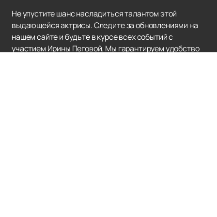
Не упустите шанс насладиться талантом этой
выдающейся актрисы. Следите за обновлениями на
нашем сайте и будьте в курсе всех событий с
участием Ирины Пеговой. Мы гарантируем удобство
покупки билетов и актуальную информацию о её
творческой деятельности.
БКЗ ОКТЯБРЬСКИЙ
Афиша и билеты