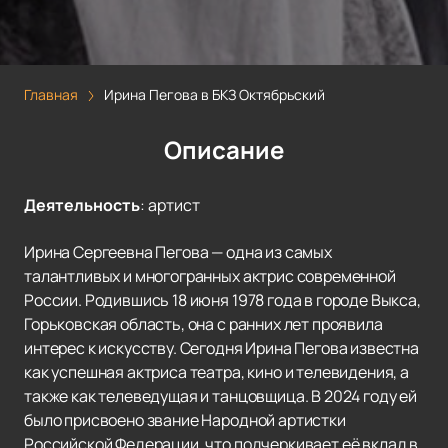
Главная
Ирина Пегова в БКЗ Октябрьский
Описание
Деятельность
:
артист
Ирина Сергеевна Пегова — одна из самых
талантливых и многогранных актрис современной
России. Родившись 18 июня 1978 года в городе Выкса,
Горьковская область, она с ранних лет проявила
интерес к искусству. Сегодня Ирина Пегова известна
как успешная актриса театра, кино и телевидения, а
также как телеведущая и танцовщица. В 2024 году ей
было присвоено звание Народной артистки
Российской Федерации, что подчеркивает её вклад в