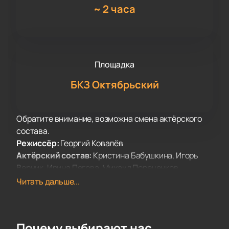
~
2 часа
Площадка
БКЗ Октябрьский
Обратите внимание, возможна смена актёрского
состава.
Режиссёр:
Георгий Ковалёв
Актёрский состав:
Кристина Бабушкина, Игорь
Верник, Ирина Пегова, Михаил Пореченков,
Константин Хабенский, Наташа Швец, Юрий
Читать дальше...
Башмет
В Санкт-Петербурге пройдут гастроли МХТ им.
Почему выбирают нас