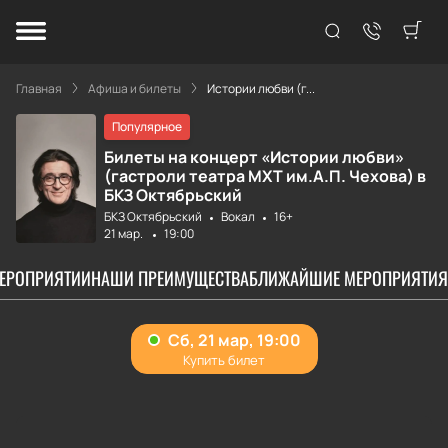
Главная
Афиша и билеты
Истории любви (г...
Популярное
Билеты на концерт «Истории любви»
(гастроли театра МХТ им.А.П. Чехова) в
БКЗ Октябрьский
БКЗ Октябрьский
Вокал
16+
21 мар.
19:00
МЕРОПРИЯТИИ
НАШИ ПРЕИМУЩЕСТВА
БЛИЖАЙШИЕ МЕРОПРИЯТИЯ