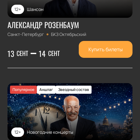
12+
Шансон
АЛЕКСАНДР РОЗЕНБАУМ
Санкт-Петербург
БКЗ Октябрьский
Купить билеты
13
14
СЕНТ
СЕНТ
Популярное
Аншлаг
Звездный состав
12+
Новогодние концерты