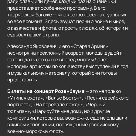
ради славы или денег, каждый раз на сцене БКЗ
представляет особенную программу. В его
творческом багаже — множество песен, актуальных
во все времена. Здесь звучат песни о войне и мире,
о казачестве и флоте, о простых людях, об истории и
судьбах нашей страны.
Александр Яковлевич и его «Старая Армия»,
несмотря на преклонный возраст, молоды душой и
готовы дать сто очков вперед многим более
молодым артистам по количеству выступлений в год
и музыкальному материалу, который они готовы
представить.
Билеты на концерт Розенбаума
— это не только
«Утиная охота», «Вальс Бостон», «Песня еврейского
портного», «На перевале дождь», «Черный
тюльпан», «Нарисуйте мне дом», но и другие
композиции, которые вы, возможно, еще не слышали
в живом исполнении, посвященные российскому
военно-морскому флоту.