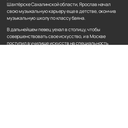
Шахтёрске Сахалинской области, Ярослав начал
свою музыкальную карьеру еще в детстве, окончив
музыкальную школу по классу баяна.
В дальнейшем певец уехал в столицу, чтобы
совершенствовать свое искусство, и в Москве
поступил в училище искусств на специальность
хоровое дирижирование. Этот период стал
формативным для Ярослава и помог ему открыть для
себя новые грани вокального искусства.
Профессионализм и талант Ярослава привлекли
внимание телевизионных продюсеров, и он стал
участником шоу на Первом канале — Три аккорда в
2018 году. Он не только произвел неизгладимое
впечатление на жюри и зрителей, но и завоевал их
сердца своим великолепным голосом и искренными
выступлениями.
Покупайте билеты
на нашем сайте прямо сейчас и