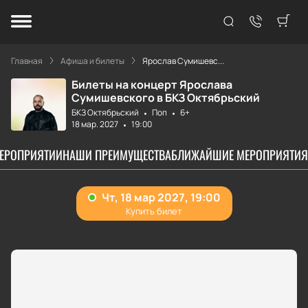
Главная
Афиша и билеты
Ярослав Сумишевс...
Билеты на концерт Ярослава
Сумишевского в БКЗ Октябрьский
БКЗ Октябрьский
Поп
6+
18 мар. 2027
19:00
МЕРОПРИЯТИИ
НАШИ ПРЕИМУЩЕСТВА
БЛИЖАЙШИЕ МЕРОПРИЯТИЯ