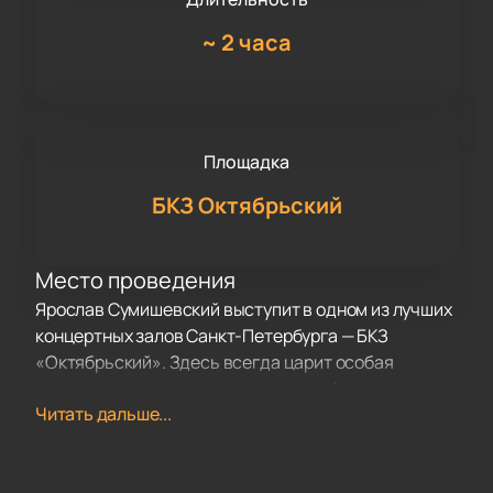
~
2 часа
Площадка
БКЗ Октябрьский
Место проведения
Ярослав Сумишевский выступит в одном из лучших
концертных залов Санкт-Петербурга — БКЗ
«Октябрьский». Здесь всегда царит особая
атмосфера и звучит чистая музыка. Адрес:
Читать дальше...
Лиговский проспект, дом 6.
О концерте