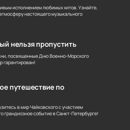
живым исполнением любимых хитов. Узнайте,
я атмосферу настоящего музыкального
рый нельзя пропустить
есни, посвященные Дню Военно-Морского
р гарантирован!
ое путешествие по
узитесь в мир Чайковского с участием
то грандиозное событие в Санкт-Петербурге!