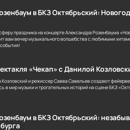
озенбаум в БКЗ Октябрьский: Новогод
сферу праздника на концерте Александра Розенбаума «Нов
т вам вечер музыкального волшебства с любимыми хитами
 события!
ектакля «Чекап» с Данилой Козловск
а Козловский и режиссер Савва Савельев создают фейерве
сь в мир музыки и трогательных историй на сцене БКЗ «Окт
озенбаум в БКЗ Октябрьский: незабы
бурга