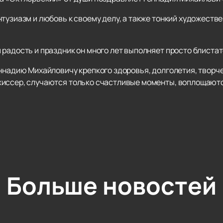
нтузиазм и любовь к своему делу, а также тонкий художест
радость и праздник он много лет выполняет просто блистат
ннадию Михайловичу крепкого здоровья, долголетия, творче
жиссер, случаются только счастливые моменты, воплощают
Больше новостей