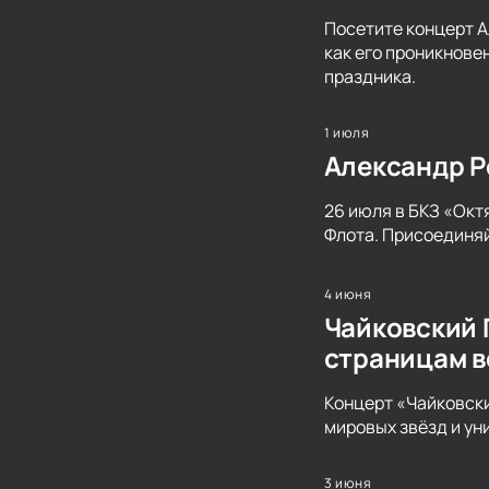
Посетите концерт А
как его проникнове
праздника.
1 июля
Александр Р
26 июля в БКЗ «Окт
Флота. Присоединяй
4 июня
Чайковский 
страницам в
Концерт «Чайковски
мировых звёзд и ун
3 июня