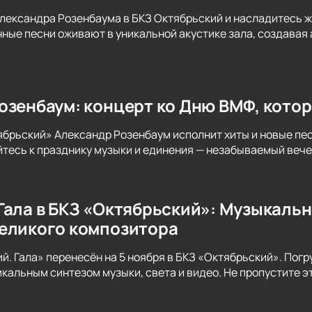
лександра Розенбаума в БКЗ Октябрьский и насладитесь 
нные песни оживают в уникальной акустике зала, создава
озенбаум: концерт ко Дню ВМФ, кото
ябрьский» Александр Розенбаум исполнит хиты и новые п
тесь к празднику музыки и единения — незабываемый вече
Гала в БКЗ «Октябрьский»: Музыкальн
еликого композитора
й. Гала» перенесён на 5 ноября в БКЗ «Октябрьский». Погр
икальным синтезом музыки, света и видео. Не пропустите э