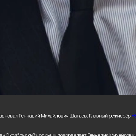
аздновал Геннадий Михайлович Шагаев, Главный режиссёр
«
а «Октябрьский» от души поздравляет Геннадия Михайлови