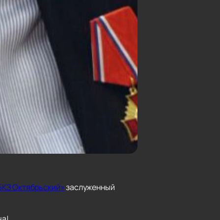
БКЗ Октябрьский»
заслуженный
ча!