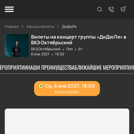
Главная
Афиша и билеты
ДиДюЛя
Билеты на концерт группы «ДиДюЛя» в
БКЗ Октябрьский
БКЗ Октябрьский
Поп
6+
6 янв. 2027
19:00
МЕРОПРИЯТИИ
НАШИ ПРЕИМУЩЕСТВА
БЛИЖАЙШИЕ МЕРОПРИЯТИЯ