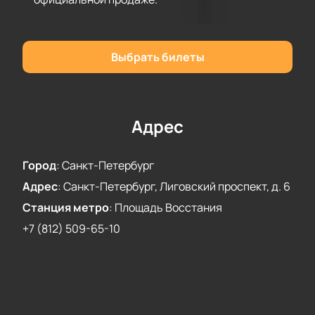
Оформите заказ через сайт, отметив
подходящие кресла на схеме.
Оплатите покупку безопасным способом
Выбрать билеты
онлайн.
Позвоните по телефону — консультант
ответит на вопросы и поможет подобрать
лучшие варианты.
Адрес
Не пропустите шанс стать участником этого
музыкального вечера. Живое исполнение подарит
Город
:
Санкт-Петербург
множество приятных эмоций и оставит яркие
воспоминания.
Адрес
:
Санкт-Петербург, Лиговский проспект, д. 6
Станция метро
:
Площадь Восстания
+7 (812) 509-65-10