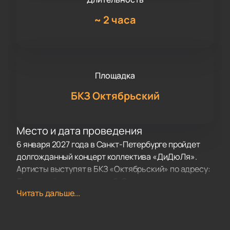
~
2 часа
Площадка
БКЗ Октябрьский
Место и дата проведения
6 января 2027 года в Санкт-Петербурге пройдет
долгожданный концерт коллектива «ДиДюЛя».
Артисты выступят в БКЗ «Октябрьский» по адресу:
Лиговский проспект, дом 6. Этот зал славится
Читать дальше...
отличной акустикой и удобством для гостей.
О концерте