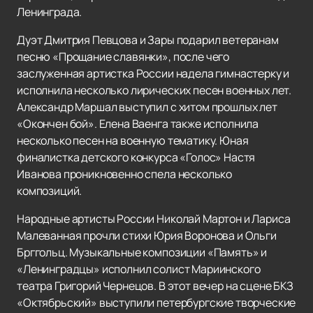
Ленинграда.
Дуэт Дмитрия Певцова и Зары подарил ветеранам
песню «Прощание славянки», после чего
заслуженная артистка России надела гимнастерку и
исполнила несколько лирических песен военных лет.
Александр Маршал выступил с хитом прошлых лет
«Окончен бой». Елена Ваенга также исполнила
несколько песен на военную тематику. Юная
финалистка детского конкурса «Голос» Настя
Иванова проникновенно спела несколько
композиций.
Народные артисты России Николай Мартон и Лариса
Малеванная прочли стихи Юрия Воронова и Ольги
Брггольц. Музыкальные композиции «Память» и
«Ленинградцы» исполнил солист Мариинского
театра Григорий Чернецов. В этот вечер на сцене БКЗ
«Октябрьский» выступили петербургские творческие