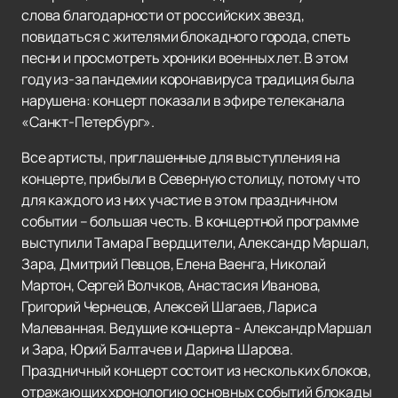
слова благодарности от российских звезд,
повидаться с жителями блокадного города, спеть
песни и просмотреть хроники военных лет. В этом
году из-за пандемии коронавируса традиция была
нарушена: концерт показали в эфире телеканала
«Санкт-Петербург».
Все артисты, приглашенные для выступления на
концерте, прибыли в Северную столицу, потому что
для каждого из них участие в этом праздничном
событии – большая честь. В концертной программе
выступили Тамара Гвердцители, Александр Маршал,
Зара, Дмитрий Певцов, Елена Ваенга, Николай
Мартон, Сергей Волчков, Анастасия Иванова,
Григорий Чернецов, Алексей Шагаев, Лариса
Малеванная. Ведущие концерта - Александр Маршал
и Зара, Юрий Балтачев и Дарина Шарова.
Праздничный концерт состоит из нескольких блоков,
отражающих хронологию основных событий блокады