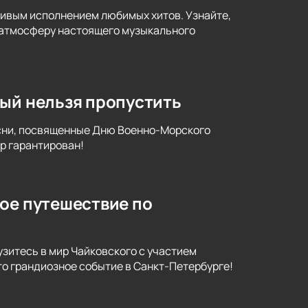
живым исполнением любимых хитов. Узнайте,
я атмосферу настоящего музыкального
рый нельзя пропустить
есни, посвященные Дню Военно-Морского
р гарантирован!
ое путешествие по
узитесь в мир Чайковского с участием
то грандиозное событие в Санкт-Петербурге!