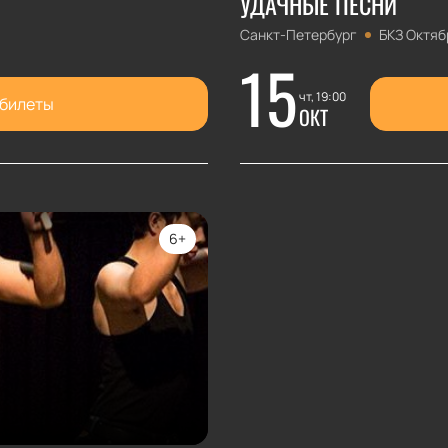
УДАЧНЫЕ ПЕСНИ
Санкт-Петербург
БКЗ Октяб
15
чт, 19:00
 билеты
ОКТ
6+