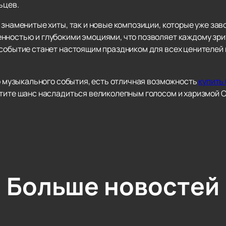
ьцев.
 знаменитые хиты, так и новые композиции, которые уже зав
нностью и глубокими эмоциями, что позволяет каждому зр
 событие станет настоящим праздником для всех ценителей 
го музыкального события, есть отличная возможность
купить
устите шанс насладиться великолепным голосом и харизмой 
Больше новостей