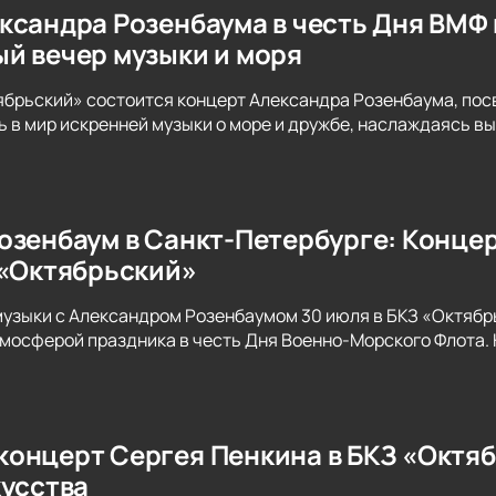
ксандра Розенбаума в честь Дня ВМФ 
й вечер музыки и моря
тябрьский» состоится концерт Александра Розенбаума, п
ь в мир искренней музыки о море и дружбе, наслаждаясь в
озенбаум в Санкт-Петербурге: Конце
 «Октябрьский»
музыки с Александром Розенбаумом 30 июля в БКЗ «Октяб
мосферой праздника в честь Дня Военно-Морского Флота. 
онцерт Сергея Пенкина в БКЗ «Октяб
кусства