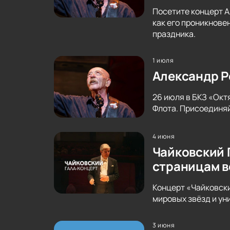
Посетите концерт А
как его проникнове
праздника.
1 июля
Александр Р
26 июля в БКЗ «Окт
Флота. Присоединяй
4 июня
Чайковский 
страницам в
Концерт «Чайковски
мировых звёзд и ун
3 июня