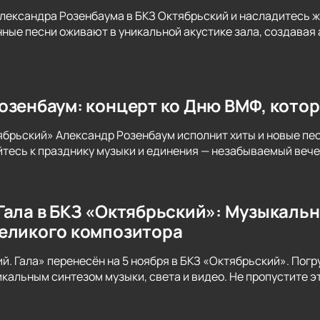
лександра Розенбаума в БКЗ Октябрьский и насладитесь 
нные песни оживают в уникальной акустике зала, создава
озенбаум: концерт ко Дню ВМФ, кото
ябрьский» Александр Розенбаум исполнит хиты и новые п
тесь к празднику музыки и единения — незабываемый вече
Гала в БКЗ «Октябрьский»: Музыкальн
еликого композитора
й. Гала» перенесён на 5 ноября в БКЗ «Октябрьский». Погр
икальным синтезом музыки, света и видео. Не пропустите э