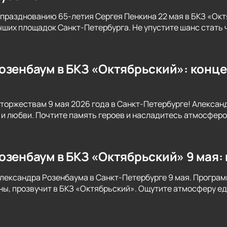
празднованию 65-летия Сергея Пенкина 22 мая в БКЗ «Ок
учших площадок Санкт-Петербурга. Не упустите шанс стать 
озенбаум в БКЗ «Октябрьский»: конце
торжествам 9 мая 2026 года в Санкт-Петербурге! Алексан
е и любви. Почтите память героев и насладитесь атмосфер
озенбаум в БКЗ «Октябрьский» 9 мая: 
лександра Розенбаума в Санкт-Петербурге 9 мая. Програм
ы, прозвучит в БКЗ «Октябрьский». Ощутите атмосферу еди