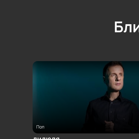
Бл
Поп