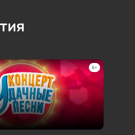
тия
6+