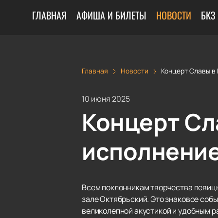
ГЛАВНАЯ
АФИША И БИЛЕТЫ
НОВОСТИ
БКЗ
Главная
Новости
Концерт Славы в 
10 июня 2025
Концерт Сл
исполнение
Всем поклонникам творчества певиц
зале Октябрьский. Это знаковое собы
великолепной акустикой и удобным ра