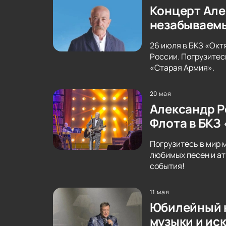
Концерт Але
незабываемы
26 июля в БКЗ «Ок
России. Погрузитес
«Старая Армия».
20 мая
Александр Р
Флота в БКЗ
Погрузитесь в мир 
любимых песен и ат
события!
11 мая
Юбилейный к
музыки и ис