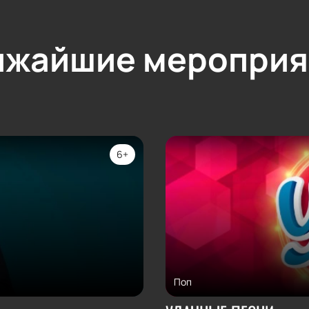
ижайшие мероприя
6+
Поп