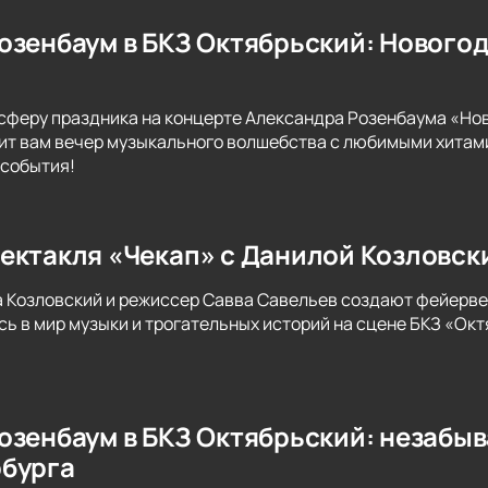
озенбаум в БКЗ Октябрьский: Новогод
сферу праздника на концерте Александра Розенбаума «Нов
т вам вечер музыкального волшебства с любимыми хитами
 события!
ектакля «Чекап» с Данилой Козловск
а Козловский и режиссер Савва Савельев создают фейерве
сь в мир музыки и трогательных историй на сцене БКЗ «Окт
озенбаум в БКЗ Октябрьский: незабы
бурга