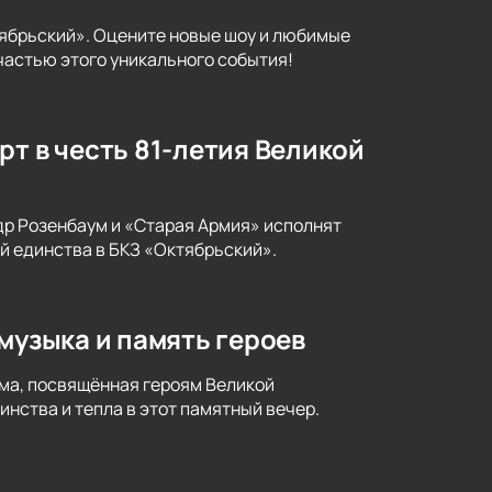
тябрьский». Оцените новые шоу и любимые
частью этого уникального события!
рт в честь 81-летия Великой
др Розенбаум и «Старая Армия» исполнят
ой единства в БКЗ «Октябрьский».
музыка и память героев
ма, посвящённая героям Великой
нства и тепла в этот памятный вечер.