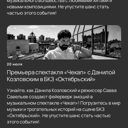
музыкального волшебства с любимыми хитами и
новыми композициями. Не упустите шанс стать
частью этого события!
20 июля
Премьера спектакля «Чекап» с Данилой
Козловским в БКЗ «Октябрьский»
Узнайте, как Данила Козловский и режиссер Савва
Савельев создают фейерверк эмоций в
музыкальном спектакле «Чекап»! Погрузитесь в мир
музыки и трогательных историй на сцене БКЗ
«Октябрьский». Не упустите шанс стать частью
этого события!