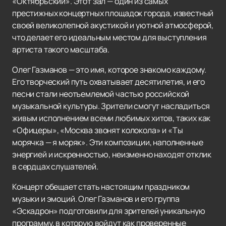
«Октябрьский». Этот зал — один из самых
престижных концертных площадок города, известный
своей великолепной акустикой и уютной атмосферой,
что делает его идеальным местом для выступления
артиста такого масштаба.
Олег Газманов — это имя, которое знакомо каждому.
Его творческий путь охватывает десятилетия, и его
песни стали неотъемлемой частью российской
музыкальной культуры. Зрители смогут насладиться
живым исполнением всеми любимых хитов, таких как
«Офицеры», «Москва звонят колокола» и «Ты
морячка — я моряк». Эти композиции, наполненные
энергией и искренностью, неизменно находят отклик
в сердцах слушателей.
Концерт обещает стать настоящим праздником
музыки и эмоций. Олег Газманов и его группа
«Эскадрон» подготовили для зрителей уникальную
программу, в которую войдут как проверенные