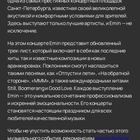
одна из самых престижных концертных площадок
Санкт-Петербурга, известная своей великолепной
акустикой и комфортными условиями для зрителей.
Здесь выступают только лучшие артисты, и Emin — не
исключение.
На этом концерте Emin представит обновленный
трек-лист, который включает в себя как последние
хиты, так и известные композиции в новых
аранжировках. Поклонники смогут насладиться
такими песнями, как «Отпусти и лети», «На обратной
стороне», «МММ», а также международными хитами
Still, Boomerang и Good Love. Каждое выступление
Emin — это уникальное сочетание профессионализма
и искренней эмоциональности. Его концерты
становятся настоящим праздником для всех
любителей качественной музыки.
Чтобы не упустить возможность стать частью этого
музыкального события, рекомендуем
купить билеты