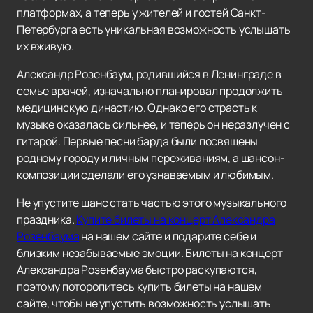
платформах, а теперь у жителей и гостей Санкт-
Петербурга есть уникальная возможность услышать
их вживую.
Александр Розенбаум, родившийся в Ленинграде в
семье врачей, изначально планировал продолжить
медицинскую династию. Однако его страсть к
музыке оказалась сильнее, и теперь он неразлучен с
гитарой. Первые песни барда были посвящены
родному городу и личным переживаниям, а шансон-
композиции сделали его узнаваемым и любимым.
Не упустите шанс стать частью этого музыкального
праздника.
Купите билеты на концерт Александра
Розенбаума
на нашем сайте и подарите себе и
близким незабываемые эмоции. Билеты на концерт
Александра Розенбаума быстро раскупаются,
поэтому поторопитесь купить билеты на нашем
сайте, чтобы не упустить возможность услышать