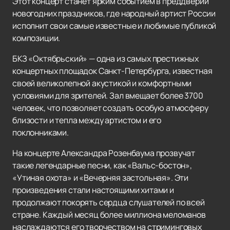
Этот концерт станет ярким событием в преддверии
новогодних праздников, где народный артист России
исполнит свои самые известные и любимые публикой
композиции.
БКЗ «Октябрьский» — одна из самых престижных
концертных площадок Санкт-Петербурга, известная
своей великолепной акустикой и комфортными
условиями для зрителей. Зал вмещает более 3700
человек, что позволяет создать особую атмосферу
близости и тепла между артистом и его
поклонниками.
На концерте Александра Розенбаума прозвучат
такие легендарные песни, как «Вальс-бостон»,
«Утиная охота» и «Вечерняя застольная». Эти
произведения стали настоящими хитами и
продолжают покорять сердца слушателей по всей
стране. Каждый месяц более миллиона меломанов
наслаждаются его творчеством на стриминговых