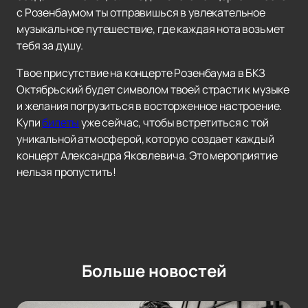
с Розенбаумом ты отправишься в увлекательное
музыкальное путешествие, где каждая нота возьмет
тебя за душу.
Твое присутствие на концерте Розенбаума в БКЗ
Октябрьский будет символом твоей страсти к музыке
и желания погрузиться в восторженное настроение.
Купи
билеты
уже сейчас, чтобы встретиться с той
уникальной атмосферой, которую создает каждый
концерт Александра Яковлевича. Это мероприятие
нельзя пропустить!
Больше новостей