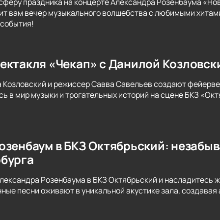
сферу праздника на концерте Александра Розенбаума «Нов
т вам вечер музыкального волшебства с любимыми хитами
 события!
ектакля «Чекап» с Данилой Козловск
а Козловский и режиссер Савва Савельев создают фейерве
сь в мир музыки и трогательных историй на сцене БКЗ «Окт
озенбаум в БКЗ Октябрьский: незабы
бурга
лександра Розенбаума в БКЗ Октябрьский и насладитесь 
нные песни оживают в уникальной акустике зала, создава