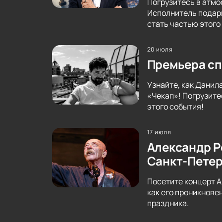
Погрузитесь в атмо
Исполнитель подари
стать частью этого
20 июля
Премьера сп
Узнайте, как Данил
«Чекап»! Погрузите
этого события!
17 июля
Александр Р
Санкт-Петер
Посетите концерт А
как его проникнове
праздника.