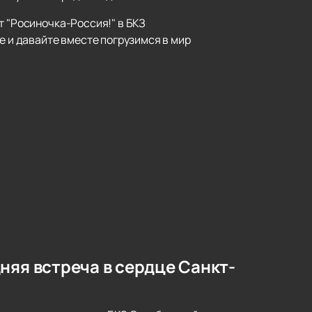
т "Росиночка-Россия!" в БКЗ
е и давайте вместе погрузимся в мир
няя встреча в сердце Санкт-