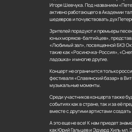
Игоря Шевчука. Под названием «Петер
активно работающего в Академии тал
шедевров и почувствовать дух Петер
Зрителей порадуют и премьеры песен
юных моряков-балтийцев», представ
«Любимый зал», посвященной БКЗ Окт
такие как «Росиночка-Россия», «Снег
ладошка» и многие другие.
Концерт не ограничится только росс
фестиваля «Славянский базар» в Вит
музыкальные моменты.
Среди участников концерта также бу
событиях как в стране, так и за её 
вместе с другими артистами создат
А это еще не все! К нам приедет зна
как Юрий Гальцев и Эдуард Хиль мл. 