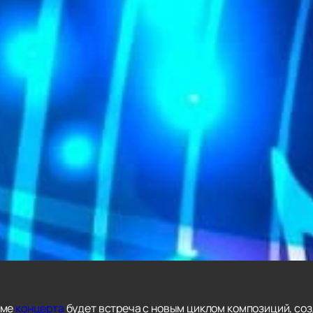
мме
концерта
будет встреча с новым циклом композиций, со