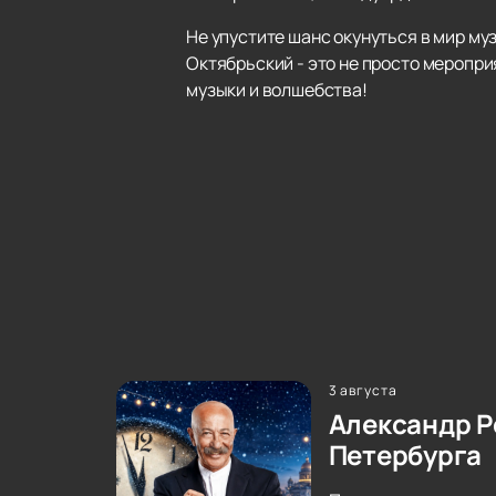
Не упустите шанс окунуться в мир му
Октябрьский - это не просто меропри
музыки и волшебства!
3 августа
Александр Р
Петербурга