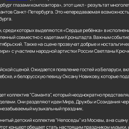
бург глазами композитора», этот цикл - результат многоле
антов Санкт-Петербурга. Это непередаваемая возможность
бурга.
, среди которых выделяются «Сердце ребёнка» в исполнен
ленный совместно с кадетами Кронштадта. Важным событие
ябрьский. Также на сцене прозвучат добрые и ностальгиче
ири» с участием народной артистки России Светланы Крючко
ийской сценой. Ожидается появление гостей из Беларуси, в
ебске, и белорусскую певицу Оксану Новикову, которые по
дет коллектив "Саманта", который неоднократно представл
пределами. Они разделяют идеи Мира, Дружбы и Созидания чер
ь незабываемый музыкальный праздник.
менитый детский коллектив "Непоседы" из Москвы, а на сцен
Этот концерт обещает стать настоящим праздником музыки, 