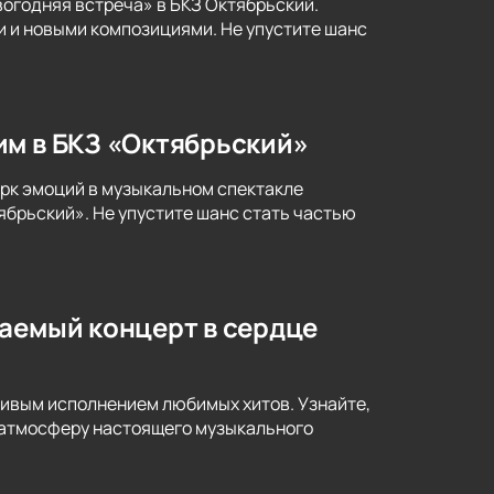
огодняя встреча» в БКЗ Октябрьский.
 и новыми композициями. Не упустите шанс
им в БКЗ «Октябрьский»
рк эмоций в музыкальном спектакле
ябрьский». Не упустите шанс стать частью
ваемый концерт в сердце
живым исполнением любимых хитов. Узнайте,
я атмосферу настоящего музыкального