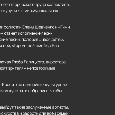
тнего творческого труда коллектива,
 окунуться в мир музыкальных
ии солистки Елены Шевченко и «Гимн
м станет исполнение песни
ские песни, полюбившиеся детям,
вой, «Город твой и мой», «Раз
ключая Глеба Лапицкого, директора
дарят зрителям неповторимые
ял Россию на важнейших культурных
ез искусство и собрались, чтобы
у выйдут такие заслуженные артисты,
искусства и радости для всей семьи.