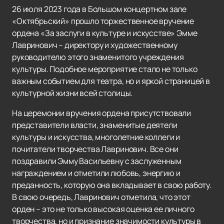
26 июля 2023 года в Большом концертном зале
«Октябрьский» прошло торжественное вручение
ордена «За заслуги в культуре и искусстве» Эмме
Лавринович – директору и художественному
руководителю этого знаменитого учреждения
культуры. Подобное мероприятие стало не только
важным событием для театра, но и яркой страницей в
культурной жизни всей столицы.
На церемонии вручения ордена присутствовали
представители власти, знаменитые деятели
культуры и искусства, многолетние коллеги и
почитатели творчества Лавринович. Все они
поздравили Эмму Васильевну с заслуженным
награждением и отметили любовь, энергию и
преданность, которую она вкладывает в свою работу.
В свою очередь, Лавринович отметила, что этот
орден – это не только высокая оценка ее личного
творчества, но и признание значимости культуры в