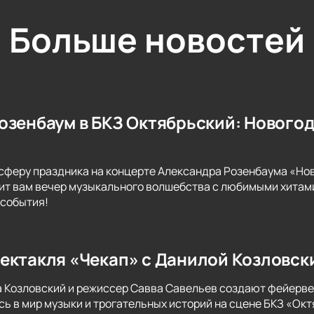
Больше новостей
озенбаум в БКЗ Октябрьский: Новогод
сферу праздника на концерте Александра Розенбаума «Нов
т вам вечер музыкального волшебства с любимыми хитами
 события!
ектакля «Чекап» с Данилой Козловск
а Козловский и режиссер Савва Савельев создают фейерве
сь в мир музыки и трогательных историй на сцене БКЗ «Окт