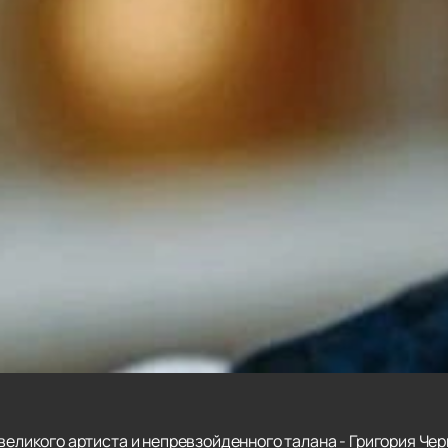
 великого артиста и непревзойденного талана - Григория Че