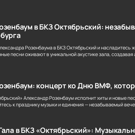
озенбаум в БКЗ Октябрьский: незабы
бурга
лександра Розенбаума в БКЗ Октябрьский и насладитесь 
нные песни оживают в уникальной акустике зала, создава
озенбаум: концерт ко Дню ВМФ, кото
ябрьский» Александр Розенбаум исполнит хиты и новые п
тесь к празднику музыки и единения — незабываемый вече
Гала в БКЗ «Октябрьский»: Музыкальн