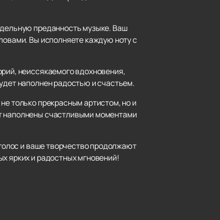
оддельную преданность музыке. Ваш
ловами. Вы исполняете каждую ноту с
орий, неиссякаемого вдохновения,
будет наполнен радостью и счастьем.
не только прекрасным артистом, но и
ут наполнены счастливыми моментами
ш голос и ваше творчество продолжают
ых ярких и радостных мгновений!