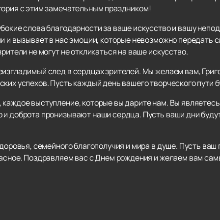
гория с этим замечательным праздником!
убокие слова благодарности за ваше искусство и вашу неп
и и вызывает в нас эмоции, которые невозможно передать с
зрители не могут не откликаться на ваше искусство.
еизгладимый след в сердцах зрителей. Мы желаем вам, Григ
ских успехов. Пусть каждый день вашего творческого пути 
каждое выступление, которые вы дарите нам. Вы являетесь 
о и доброта пронизывают наши сердца. Пусть ваши дни буд
здоровья, семейного благополучия и мира в душе. Пусть ва
расное. Поздравляем вас с Днем рождения и желаем вам сам