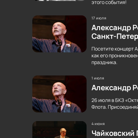
этого события!
17 июля
Александр Р
Санкт-Петер
Посетите концерт А
как его проникнове
праздника.
1 июля
Александр Р
26 июля в БКЗ «Окт
Флота. Присоединяй
4 июня
Чайковский 