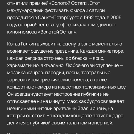
отметили премией «Золотой Остап». Этот
международный фестиваль юмора и сатиры
проводится в Санкт-Петербурге с 1992 года, в 2005
году он приобрел статус фестиваля комедийного
кино и юмора «Золотой Остап».
Когда Галкин выходит на сцену, в зале моментально
возникает ощущение праздника. Каждая миниатюра,
каждая реприза отточены до блеска — ярко,
харизматично, актуально. Любое его выступление —
мозаика жанров: пародии, песни, театральные
зарисовки, юмористические номера, а также
концертные номера из известных телевизионных шоу.
Он всегда чувствует настроение публики и не
отпускает ее ни на минуту, Макс как будто связывает
невидимыми нитями зрительный зал и сцену, на
которой он стоит. На каждом концерте артист щедро
делится с публикой своим талантом и энергией.