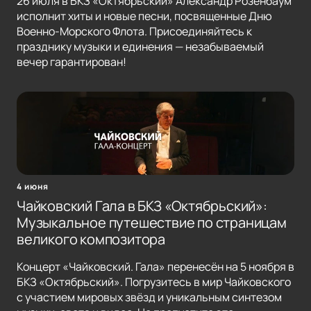
26 июля в БКЗ «Октябрьский» Александр Розенбаум
исполнит хиты и новые песни, посвященные Дню
Военно-Морского Флота. Присоединяйтесь к
празднику музыки и единения — незабываемый
вечер гарантирован!
4 июня
Чайковский Гала в БКЗ «Октябрьский»:
Музыкальное путешествие по страницам
великого композитора
Концерт «Чайковский. Гала» перенесён на 5 ноября в
БКЗ «Октябрьский». Погрузитесь в мир Чайковского
с участием мировых звёзд и уникальным синтезом