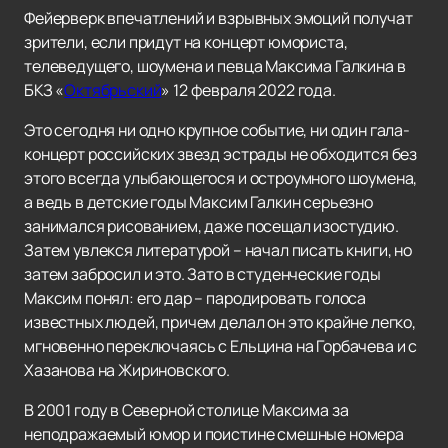
Фейерверк впечатлений и взрывных эмоций получат
зрители, если придут на концерт юмориста,
телеведущего, шоумена и певца Максима Галкина в
БКЗ «
Октябрьский
» 12 февраля 2022 года.
Это сегодня ни одно крупное событие, ни один гала-
концерт российских звезд эстрады не обходится без
этого всегда улыбающегося и остроумного шоумена,
а ведь в детские годы Максим Галкин серьезно
занимался рисованием, даже посещал изостудию.
Затем увлекся литературой – начал писать книги, но
затем забросил и это. Зато в студенческие годы
Максим понял: его дар – пародировать голоса
известных людей, причем делал он это крайне легко,
мгновенно переключаясь с Ельцина на Горбачева и с
Хазанова на Жириновского.
В 2001 году в Северной столице Максима за
неподражаемый юмор и поистине смешные номера