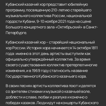
Кубанский казачий хор представит юбилейную
программу, посвященную 210-летию старейшего
музыкального коллектива России, национальной
гордости Кубани, 9-10 ноября 2021 года на сцене
Большого концертного зала «Октябрьский» в Санкт-
Петербурге.
Кубанский казачий хор – старейший национальный
хор России. История хора начинается 14 октября 1811
года: именно в этот день артисты выступили как
официально утверждённый коллектив. За время
своего существования коллектив претерпел многие
изменения, и в 1969 году стал носить название
Государственного Кубанского казачьего хора.
В своих песнях артисты коллектива поют и делятся
со зрителем стихами и музыкой о казачьей воле,
доблести и славе, любви и разлуке и конечно о
победах казаков. Люди идут на концерты Кубанского