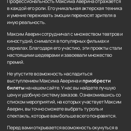
Профессиональность Максима Аверина отражается
в каждой его роли. Его уникальная актерская техника
и умение переживать эмоции переносят зрителя в
иную реальность.
Максим Аверин сотрудничал с множеством театров и
киностудий, снимался в популярных фильмах и
сериалах. Благодаря его участию, эти проекты стали
настоящими шедеврами и завоевали множество
премий.
Не упустите возможность насладиться
выступлением Максима Аверина и
приобрести
билеты
на нашем сайте. У нас вы найдете лучшую
цену и удобную систему заказов. Ознакомившись со
списком мероприятий, на которых участвует Максим
Аверин, вы точно сможете выбрать ту роль и
спектакль, которые вам больше всего понравятся.
Перед вами открывается возможность окунуться в