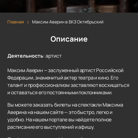
Главная
Максим Аверин в БКЗ Октябрьский
Описание
Деятельность
:
артист
Максим Аверин — заслуженный артист Российской
Федерации, знаменитый актер театра и кино. Его
талант и профессионализм заставляют восхищаться
и оставаться его постоянными поклонниками.
Вы можете заказать билеты на спектакли Максима
Аверина на нашем сайте — это быстро, легко и
удобно. На нашем портале вы найдете полное
расписание его выступлений и афишу.