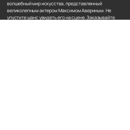
волшебный мир искусства, представленный
великолепным актером Максимом Авериным. Не
упустите шанс увидеть его на сцене. Заказывайте
билеты сейчас!
БКЗ ОКТЯБРЬСКИЙ
Афиша и билеты
Новости
БКЗ Октябрьский