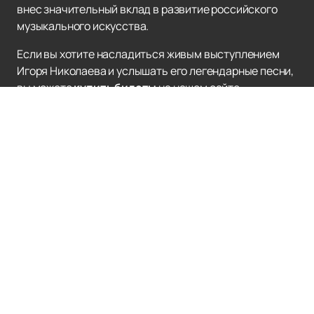
внес значительный вклад в развитие российского
музыкального искусства.
Если вы хотите насладиться живым выступлением
Игоря Николаева и услышать его легендарные песни,
вы можете
купить билеты
на нашем сайте.
Погрузитесь в мир прекрасной музыки и
незабываемых эмоций вместе с Игорем Николаевым!
БКЗ ОКТЯБРЬСКИЙ