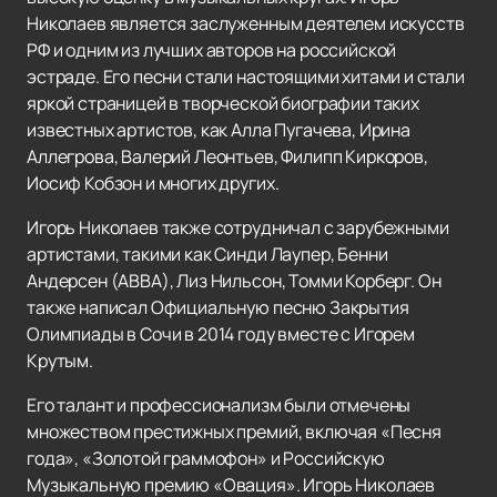
Николаев является заслуженным деятелем искусств
РФ и одним из лучших авторов на российской
эстраде. Его песни стали настоящими хитами и стали
яркой страницей в творческой биографии таких
известных артистов, как Алла Пугачева, Ирина
Аллегрова, Валерий Леонтьев, Филипп Киркоров,
Иосиф Кобзон и многих других.
Игорь Николаев также сотрудничал с зарубежными
артистами, такими как Синди Лаупер, Бенни
Андерсен (ABBA), Лиз Нильсон, Томми Корберг. Он
также написал Официальную песню Закрытия
Олимпиады в Сочи в 2014 году вместе с Игорем
Крутым.
Его талант и профессионализм были отмечены
множеством престижных премий, включая «Песня
года», «Золотой граммофон» и Российскую
Музыкальную премию «Овация». Игорь Николаев