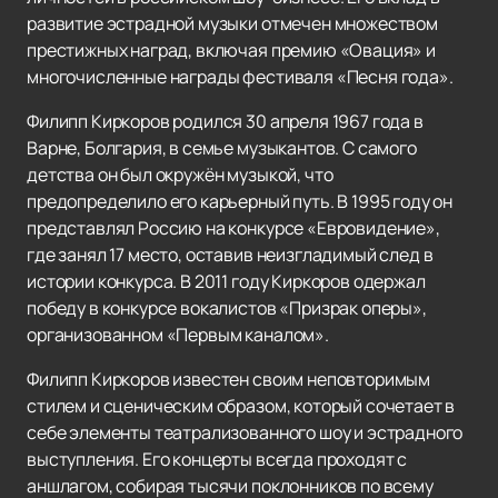
развитие эстрадной музыки отмечен множеством
престижных наград, включая премию «Овация» и
многочисленные награды фестиваля «Песня года».
Филипп Киркоров родился 30 апреля 1967 года в
Варне, Болгария, в семье музыкантов. С самого
детства он был окружён музыкой, что
предопределило его карьерный путь. В 1995 году он
представлял Россию на конкурсе «Евровидение»,
где занял 17 место, оставив неизгладимый след в
истории конкурса. В 2011 году Киркоров одержал
победу в конкурсе вокалистов «Призрак оперы»,
организованном «Первым каналом».
Филипп Киркоров известен своим неповторимым
стилем и сценическим образом, который сочетает в
себе элементы театрализованного шоу и эстрадного
выступления. Его концерты всегда проходят с
аншлагом, собирая тысячи поклонников по всему