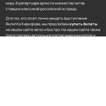
миру. В репертуаре артиста множество хитов,
ставших классикой российской эстрады.
Для тех, кто хочет лично увидеть выступление
Филиппа Киркорова, мы предлагаем
купить билеты
на нашем сайте легко и быстро. На нашем сайте также
представлено актуальное расписание концертов и
афиша его выступлений. Это позволит вам быть в
курсе всех мероприятий и не пропустить ни одного
важного события.