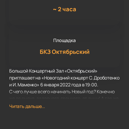
~
2 часа
Площадка
БКЗ Октябрьский
Большой Концертный Зал «Октябрьский»
приглашает на «Новогодний концерт С. Дроботенко
и И. Маменко» 6 января 2022 года в 19:00.
С чего лучше всего начинать Новый год? Конечно
же со смеха, задорного, громкого, от души! А где же
его взять? На концерте Сергея Дроботенко и Игоря
Читать дальше...
Маменко вас ждет два часа бодрости, позитива и
юмора.
Писатель-сатирик, актер, автор текстов, участник