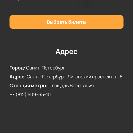
Теперь не нужно спешить в кассы, просто
отправьте нам заявку с мобильного. В ней следует
указать только дату и нужное количество
Выбрать билеты
пригласительных. Оплата картой или наличными –
это выбирать вам! Вы получите пригласительные в
кратчайшие сроки на свою электронную почту.
Адрес
Город
:
Санкт-Петербург
Адрес
:
Санкт-Петербург, Лиговский проспект, д. 6
Станция метро
:
Площадь Восстания
+7 (812) 509-65-10