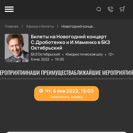
Главная
Афиша и билеты
Новогодний конце...
Билеты на Новогодний концерт
С.Дроботенко и И.Маменко в БКЗ
Октябрьский
БКЗ Октябрьский
Юмористическое шоу
12+
6 янв. 2022
19:00
МЕРОПРИЯТИИ
НАШИ ПРЕИМУЩЕСТВА
БЛИЖАЙШИЕ МЕРОПРИЯТИЯ