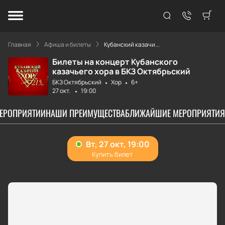
Главная
Афиша и билеты
Кубанский казачи...
Билеты на концерт Кубанского
казачьего хора в БКЗ Октябрьский
БКЗ Октябрьский
Хор
6+
27 окт.
19:00
МЕРОПРИЯТИИ
НАШИ ПРЕИМУЩЕСТВА
БЛИЖАЙШИЕ МЕРОПРИЯТИЯ