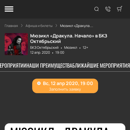
Главная
Афиша и билеты
Мюзикл «Дракула....
Мюзикл «Дракула. Начало» в БКЗ
Октябрьский
БКЗ Октябрьский
Мюзикл
12+
12 апр. 2020
19:00
МЕРОПРИЯТИИ
НАШИ ПРЕИМУЩЕСТВА
БЛИЖАЙШИЕ МЕРОПРИЯТИЯ