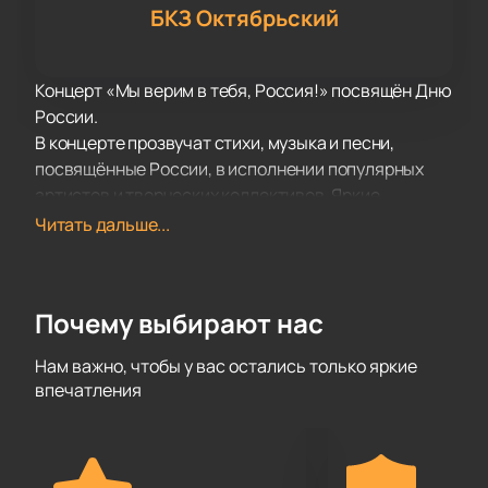
БКЗ Октябрьский
Концерт «Мы верим в тебя, Россия!» посвящён Дню
России.
В концерте прозвучат стихи, музыка и песни,
посвящённые России, в исполнении популярных
артистов и творческих коллективов. Яркие
хореографические номера, видео инсталляция,
Читать дальше...
сопровождающая выступления артистов, не
оставят равнодушными ни одного зрителя.
Гостями концерта станут, заслуженный артист
Почему выбирают нас
России Александр Маршал, хор Валаамского
монастыря, солист Мариинского театра Григорий
Нам важно, чтобы у вас остались только яркие
Чернецов и многие другие популярные
впечатления
исполнители.