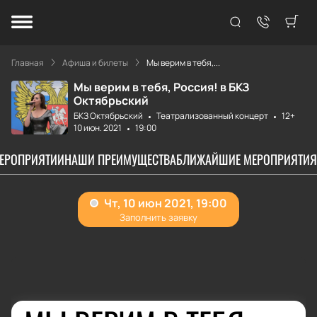
Главная
Афиша и билеты
Мы верим в тебя,...
Мы верим в тебя, Россия! в БКЗ
Октябрьский
БКЗ Октябрьский
Театрализованный концерт
12+
10 июн. 2021
19:00
МЕРОПРИЯТИИ
НАШИ ПРЕИМУЩЕСТВА
БЛИЖАЙШИЕ МЕРОПРИЯТИЯ