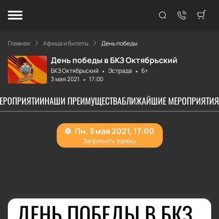
Главная
Афиша и билеты
День победы
День победы в БКЗ Октябрьский
БКЗ Октябрьский
Эстрада
6+
3 мая 2021
17:00
МЕРОПРИЯТИИ
НАШИ ПРЕИМУЩЕСТВА
БЛИЖАЙШИЕ МЕРОПРИЯТИЯ
ДЕНЬ ПОБЕДЫ В БКЗ