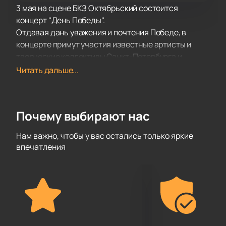
3 мая на сцене БКЗ Октябрьский состоится
концерт "День Победы".
Отдавая дань уважения и почтения Победе, в
концерте примут участия известные артисты и
творческие коллективы Санкт-Петербурга и
Москвы. Они исполнят песни Военных лет,
Читать дальше...
известные и любимые всеми.
Подарите себе невероятные впечатления от
посещения концерта!
Почему выбирают нас
Нам важно, чтобы у вас остались только яркие
впечатления