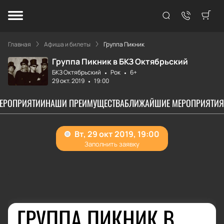
Главная
Афиша и билеты
Группа Пикник
Группа Пикник в БКЗ Октябрьский
БКЗ Октябрьский
Рок
6+
29 окт. 2019
19:00
МЕРОПРИЯТИИ
НАШИ ПРЕИМУЩЕСТВА
БЛИЖАЙШИЕ МЕРОПРИЯТИЯ
ГРУППА ПИКНИК В