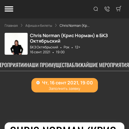
Главная
Афиша и билеты
Chris Norman (Кр...
Chris Norman (Крис Норман) в БКЗ
Октябрьский
БКЗ Октябрьский
Рок
12+
16 сент. 2021
19:00
МЕРОПРИЯТИИ
НАШИ ПРЕИМУЩЕСТВА
БЛИЖАЙШИЕ МЕРОПРИЯТИЯ