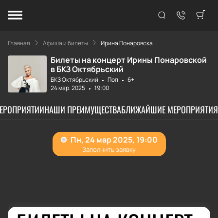
Главная
Афиша и билеты
Ирина Понаровска...
Билеты на концерт Ирины Понаровской
в БКЗ Октябрьский
БКЗ Октябрьский
Поп
6+
24 мар. 2025
19:00
МЕРОПРИЯТИИ
НАШИ ПРЕИМУЩЕСТВА
БЛИЖАЙШИЕ МЕРОПРИЯТИЯ