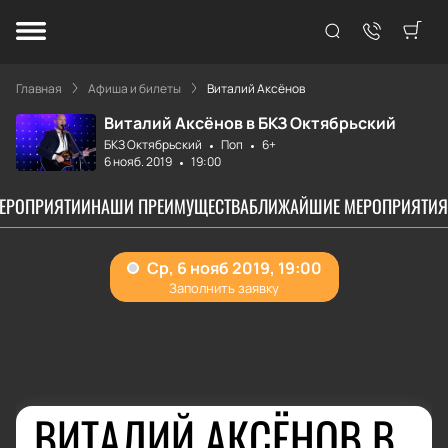
Главная
Афиша и билеты
Виталий Аксёнов
Виталий Аксёнов в БКЗ Октябрьский
БКЗ Октябрьский
Поп
6+
6 нояб. 2019
19:00
МЕРОПРИЯТИИ
НАШИ ПРЕИМУЩЕСТВА
БЛИЖАЙШИЕ МЕРОПРИЯТИЯ
ВИТАЛИЙ АКСЁНОВ В