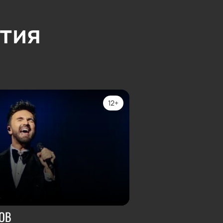
тия
12+
ОВ