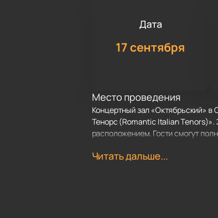
Дата
17 сентября
Место проведения
Концертный зал «Октябрьский» в 
Тенорс (Romantic Italian Tenors)»
расположением. Гости смогут полн
Читать дальше...
О концерте
Концерт «Романтик Итальян Тенорс
Джанлуку Паганелли, Фабио Андрео
выступают на лучших площадках м
взгляд на популярные мелодии. Ка
Трио регулярно выступает в Европ