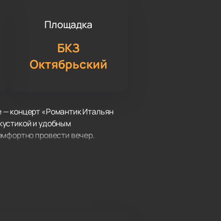
Площадка
БКЗ
Октябрьский
 — концерт «Романтик Итальян
акустикой и удобным
омфортно провести вечер.
тных итальянских теноров:
ебы в Италии и с тех пор
арии, но и предлагают свежий
яние и глубокое понимание музыки.
ижерами. В 2018 году коллектив