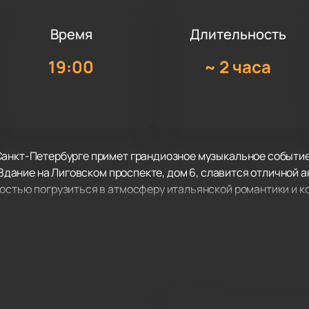
Время
Длительность
19:00
~
2 часа
Санкт-Петербурге примет грандиозное музыкальное событие
. Здание на Лиговском проспекте, дом 6, славится отличной 
остью погрузиться в атмосферу итальянской романтики и к
 (Romantic Italian Tenors)» дает шанс услышать трио извес
тти и Мауро Де Сантиса. Артисты познакомились во время уч
ира. Музыканты исполняют не только классические оперные 
ждый номер сочетает вокальное мастерство, актерское оба
е, Азии и США, сотрудничает с известными оркестрами и дир