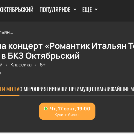
 ОКТЯБРЬСКИЙ
ПОПУЛЯРНОЕ
ЕЩЕ
ьян...
а концерт «Романтик Итальян Те
 в БКЗ Октябрьский
й
Классика
6+
0
 И МЕСТА
О МЕРОПРИЯТИИ
НАШИ ПРЕИМУЩЕСТВА
БЛИЖАЙШИЕ М