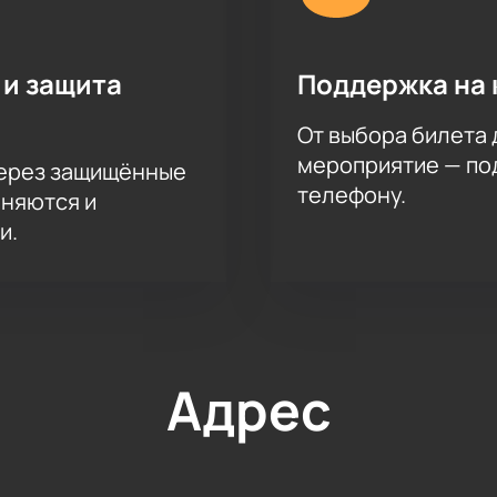
 и защита
Поддержка на 
От выбора билета 
мероприятие — под
через защищённые
телефону.
аняются и
и.
Адрес