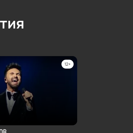
тия
12+
ОВ