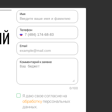
Имя
ИЙ
Телефон
Email
Комментарий к заявке
0
/
100
Я даю свое согласие на
обработку
персональных
данных
.