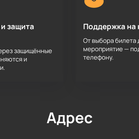
 и защита
Поддержка на 
От выбора билета 
мероприятие — под
через защищённые
телефону.
аняются и
и.
Адрес