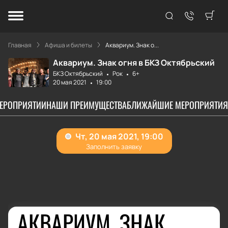
Главная
Афиша и билеты
Аквариум. Знак о...
Аквариум. Знак огня в БКЗ Октябрьский
БКЗ Октябрьский
Рок
6+
20 мая 2021
19:00
МЕРОПРИЯТИИ
НАШИ ПРЕИМУЩЕСТВА
БЛИЖАЙШИЕ МЕРОПРИЯТИЯ
АКВАРИУМ. ЗНАК