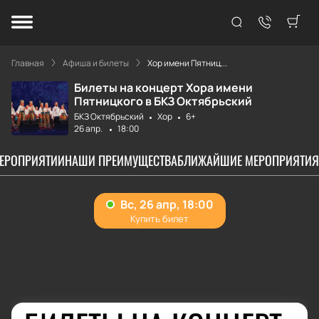
Главная
Афиша и билеты
Хор имени Пятниц...
Билеты на концерт Хора имени
Пятницкого в БКЗ Октябрьский
БКЗ Октябрьский
Хор
6+
26 апр.
18:00
МЕРОПРИЯТИИ
НАШИ ПРЕИМУЩЕСТВА
БЛИЖАЙШИЕ МЕРОПРИЯТИЯ