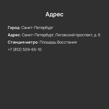
Цена зависит от выбранного сектора. Актуальную
стоимость легко узнать на сайте или по телефону.
Адрес
Не пропустите шанс стать частью этого
музыкального вечера и услышать легендарный хор
Город
:
Санкт-Петербург
вживую!
Адрес
:
Санкт-Петербург, Лиговский проспект, д. 6
Станция метро
:
Площадь Восстания
+7 (812) 509-65-10