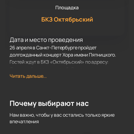
Площадка
БКЗ Октябрьский
Дата и место проведения
26 апреля в Санкт-Петербурге пройдет
долгожданный концерт Хора имени Пятницкого.
Гостей ждут в БКЗ «Октябрьский» по адресу:
Лиговский проспект, дом 6. Это редкая
Читать дальше...
возможность для жителей города и туристов
познакомиться с традиционной русской музыкой.
О концерте
Хор имени Пятницкого — не просто ансамбль, а
Почему выбирают нас
живая творческая мастерская народной песни.
Митрофан Ефимович Пятницкий создал коллектив,
Нам важно, чтобы у вас остались только яркие
который уже больше ста лет вдохновляет публику
впечатления
своим особым звучанием. Первые выступления