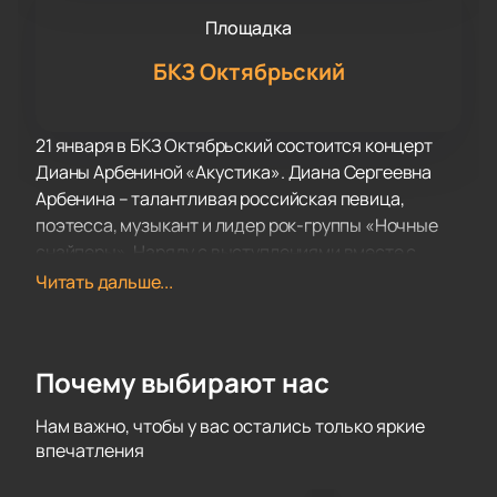
Площадка
БКЗ Октябрьский
21 января в БКЗ Октябрьский состоится концерт
Дианы Арбениной «Акустика». Диана Сергеевна
Арбенина – талантливая российская певица,
поэтесса, музыкант и лидер рок-группы «Ночные
снайперы». Наряду с выступлениями вместе с
группой, она также регулярно проводит сольные
Читать дальше...
акустические концерты. Такие выступления
позволяют поклонникам насладиться
неповторимым звучанием голоса артистки.
Почему выбирают нас
Каждый год, в декабре, Диана устраивает
квартирники в Москве. Она также принимает
Нам важно, чтобы у вас остались только яркие
участие в различных концертах и акциях, таких как
впечатления
«Своя колея», организованный в память о
Владимире Высоцком, и концерт «Памяти Булата