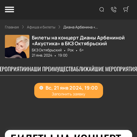
Главная
Афиша и билеты
Диана Арбенина «...
Билеты на концерт Дианы Арбениной
«Акустика» в БКЗ Октябрьский
БКЗ Октябрьский
Рок
6+
21 янв. 2024
19:00
МЕРОПРИЯТИИ
НАШИ ПРЕИМУЩЕСТВА
БЛИЖАЙШИЕ МЕРОПРИЯТИЯ