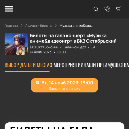
Главная
Афиша и билеты
Музыка аниме&вид...
Билеты на гала концерт «Музыка
аниме&видеоигр» в БКЗ Октябрьский
БКЗ Октябрьский
Гала-концерт
6+
14 нояб. 2023
19:00
ВЫБОР ДАТЫ И МЕСТА
О МЕРОПРИЯТИИ
НАШИ ПРЕИМУЩЕСТВА