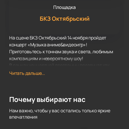
Площадка
БКЗ Октябрьский
На сцене БКЗ Октябрьский 14 ноября пройдет
концерт «Музыка аниме&видеоигр»!
Приготовьтесь к тоннам звука и света, любимым
композициям и невероятному шоу!
В рамках концертной программы прозвучат как
хорошо известные поклонникам аниме хиты, так и
Читать дальше...
самые свежие композиции, написанные совсем
недавно.
На сцене БКЗ Октябрьский вас ожидает супер
Почему выбирают нас
качественный звук и эффектное световое и
лазерное сопровождение.
Нам важно, чтобы у вас остались только яркие
Подарите себе невероятные впечатления от
впечатления
посещения концерта своих любимых песен!