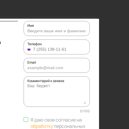
Имя
А
Телефон
Email
Комментарий к заявке
0
/
100
Я даю свое согласие на
обработку
персональных