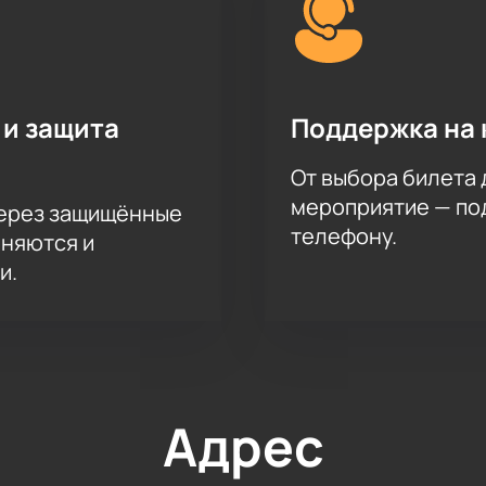
 и защита
Поддержка на 
От выбора билета 
мероприятие — под
через защищённые
телефону.
аняются и
и.
Адрес