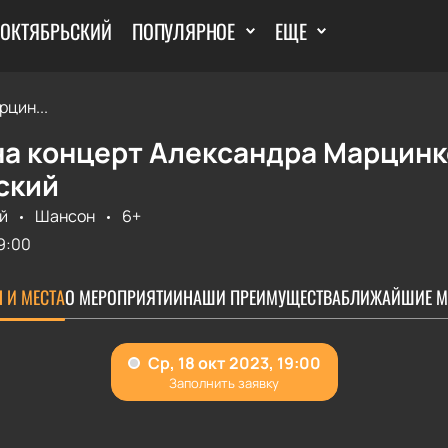
 ОКТЯБРЬСКИЙ
ПОПУЛЯРНОЕ
ЕЩЕ
цин...
на концерт Александра Марцинк
ский
й
Шансон
6+
9:00
 И МЕСТА
О МЕРОПРИЯТИИ
НАШИ ПРЕИМУЩЕСТВА
БЛИЖАЙШИЕ М