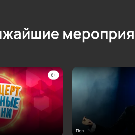
ижайшие мероприя
6+
Поп