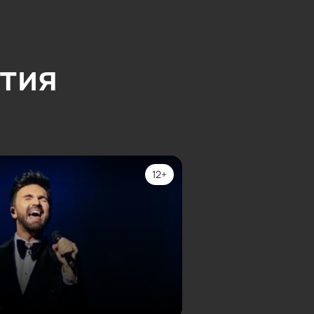
тия
12+