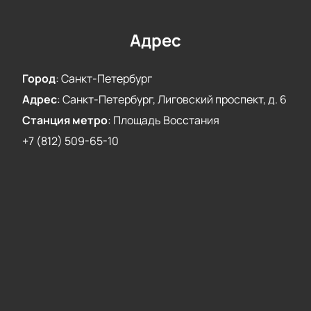
музыкального искусства и насладиться
выступлениями лучших артистов мюзиклов.
Покупка билетов на гала-концерт звёзд мюзиклов
Адрес
в Санкт-Петербурге доступна на нашем сайте.
Безопасность и удобство покупки билетов через
Город
:
Санкт-Петербург
нашу платформу гарантированы. Купите билеты
Адрес
:
Санкт-Петербург, Лиговский проспект, д. 6
прямо сейчас и получите незабываемые эмоции от
этого уникального мероприятия!
Станция метро
:
Площадь Восстания
+7 (812) 509-65-10