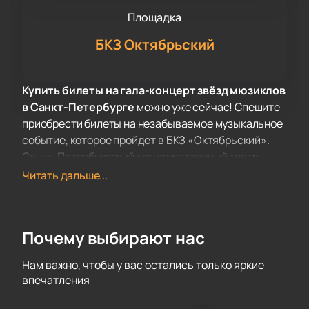
Площадка
БКЗ Октябрьский
Купить билеты на гала-концерт звёзд мюзиклов
в Санкт-Петербурге
можно уже сейчас! Спешите
приобрести билеты на незабываемое музыкальное
событие, которое пройдет в БКЗ «Октябрьский».
Санкт-Петербургский государственный театр
музыкальной комедии с гордостью представляет
Читать дальше...
гала-концерт звёзд мюзиклов Москвы и Санкт-
Петербурга. Это событие, которое вызывает
восхищение у зрителей и оставляет неизгладимые
Почему выбирают нас
впечатления.
В новом году гала-концерт будет представлен в
Нам важно, чтобы у вас остались только яркие
обновленной версии, где новые эпизоды дополнят
впечатления
уже проверенные временем и покорившие сердца
зрителей хиты. Под сводами главной концертной