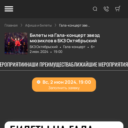
Главная
Афиша и билеты
Гала-концерт зве...
Билеты на Гала-концерт звезд
мюзиклов в БКЗ Октябрьский
БКЗ Октябрьский
Гала-концерт
6+
2 июн. 2024
19:00
МЕРОПРИЯТИИ
НАШИ ПРЕИМУЩЕСТВА
БЛИЖАЙШИЕ МЕРОПРИЯТИЯ