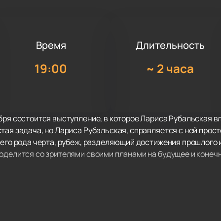
Время
Длительность
19:00
~
2 часа
бря состоится выступление, в которое Лариса Рубальская 
тая задача, но Лариса Рубальская, справляется с ней прост
оего рода черта, рубеж, разделяющий достижения прошлого 
оделится со зрителями своими планами на будущее и конечно
вать на выступлении своей любимой артистки и открыть но