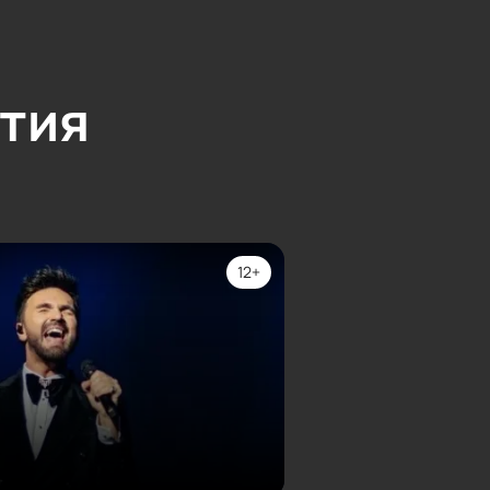
тия
12+