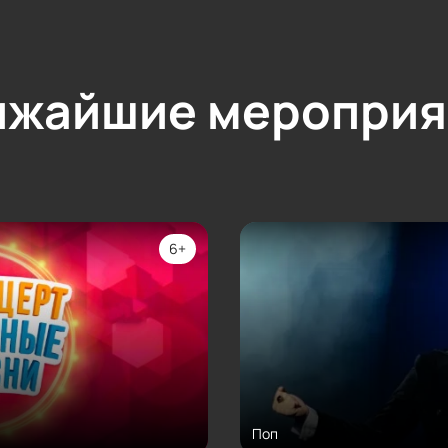
ижайшие мероприя
6+
Поп