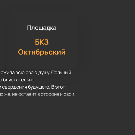
Площадка
БКЗ
Октябрьский
вложила всю свою душу. Сольный
о блистательно!
и свершения будущего. В этот
 же, не оставит в стороне и свои
вые грани её блистательного