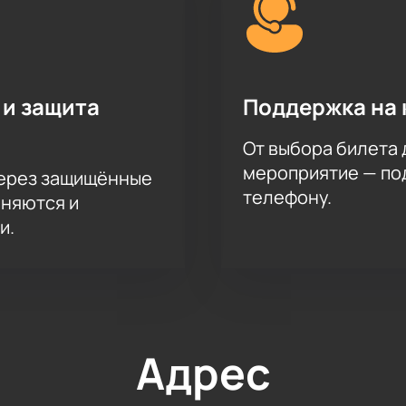
 и защита
Поддержка на 
От выбора билета 
мероприятие — под
через защищённые
телефону.
аняются и
и.
Адрес