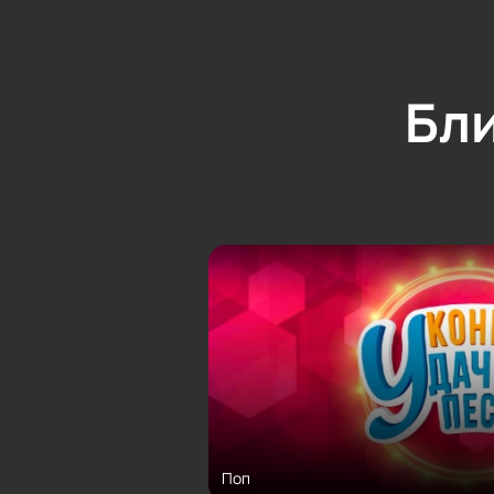
Бл
Поп