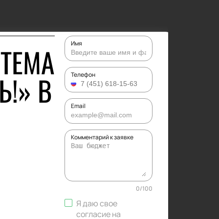
Имя
РТЕМА
Ь!» В
Телефон
Email
Комментарий к заявке
0
/
100
Я даю свое
согласие на