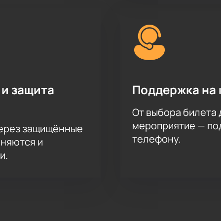
 и защита
Поддержка на 
От выбора билета 
мероприятие — под
через защищённые
телефону.
аняются и
и.