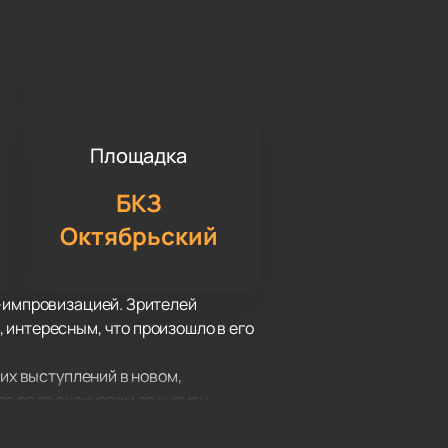
Площадка
БКЗ
Октябрьский
й-импровизацией. Зрителей
 интересным, что произошло в его
них выступлений в новом,
го рода экскурсом за кулисы
вые грани его блистательного