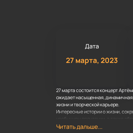
Дата
27 марта, 2023
27 марта состоится концерт Артём
ожидает насыщенная, динамичная п
жизни и творческой карьере.
Интересные истории о жизни, сокр
необычном прочтении, а также обр
театра и за «кулисы» театральной 
Читать дальше...
Не упустите уникальный шанс побы