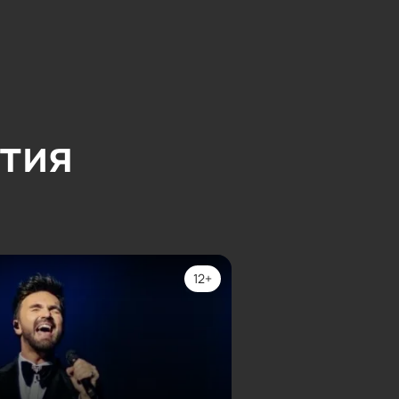
тия
12+