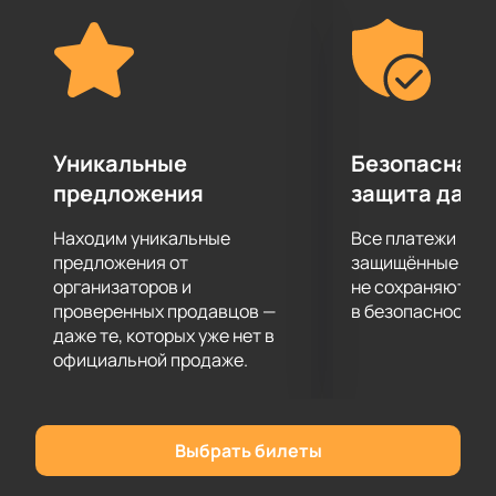
обещает удивить разнообразием и наполнит зал
настоящей энергией музыки.
Билеты на концерт Евгения Григорьева
Купить билеты
можно прямо сейчас на нашем
сайте. Мы предоставляем удобную схему зала для
Уникальные
Безопасная 
выбора лучших мест.
Оформляйте заказ онлайн на сайте.
предложения
защита данн
Позвоните нам — консультант поможет
Находим уникальные
Все платежи про
подобрать места и ответит на вопросы.
предложения от
защищённые шлю
Цена зависит от выбранной зоны —
организаторов и
не сохраняются 
подробности смотрите на сайте.
проверенных продавцов —
в безопасности.
Присоединяйтесь к этому музыкальному вечеру и
даже те, которых уже нет в
почувствуйте атмосферу живого выступления
официальной продаже.
любимого исполнителя!
Выбрать билеты