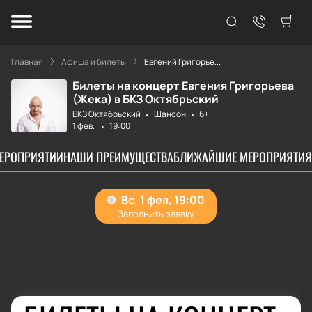
Главная
Афиша и билеты
Евгений Григорье...
Билеты на концерт Евгения Григорьева
(Жека) в БКЗ Октябрьский
БКЗ Октябрьский
Шансон
6+
1 фев.
19:00
МЕРОПРИЯТИИ
НАШИ ПРЕИМУЩЕСТВА
БЛИЖАЙШИЕ МЕРОПРИЯТИЯ