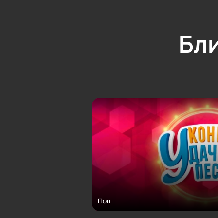
Бл
Поп