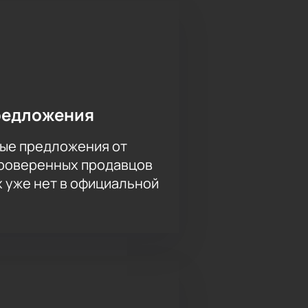
у с участием главных новогодних
 – попробуйте! Для этого вам
в в ней дату события и
 а получить билеты на своей
редложения
ые предложения от
проверенных продавцов
х уже нет в официальной