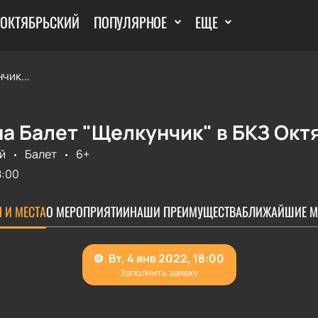
 ОКТЯБРЬСКИЙ
ПОПУЛЯРНОЕ
ЕЩЕ
чик...
а Балет "Щелкунчик" в БКЗ Окт
й
Балет
6+
8:00
 И МЕСТА
О МЕРОПРИЯТИИ
НАШИ ПРЕИМУЩЕСТВА
БЛИЖАЙШИЕ М