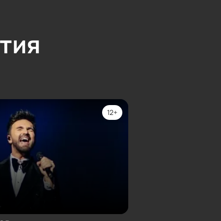
тия
12+