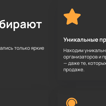
 в антракте гости вечера станут участниками красочного шо
урочки.
унчик» можно на нашем сайте. Это просто, быстро и удобное
ыбирают
 пара минут свободного времени. Отправляйте заявку, указа
тельных. Оплатить заказ можно любым доступным способом,
Уникальные п
тались только яркие
Находим уникальн
организаторов и 
— даже те, которы
продаже.