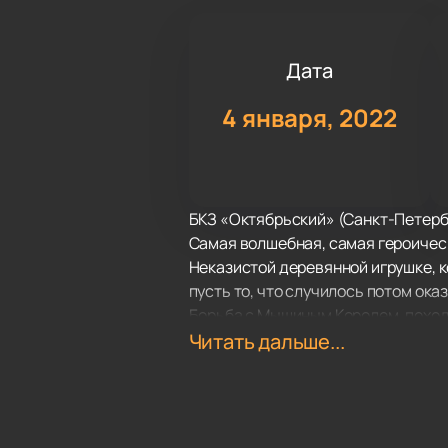
Дата
4 января, 2022
БКЗ «Октябрьский» (Санкт-Петерб
Самая волшебная, самая героическ
Неказистой деревянной игрушке, 
пусть то, что случилось потом ок
Борьба с Мышиным Королем, поход
грандиозный бал, наряды, превра
Читать дальше...
Гениальная музыка П.И. Чайковск
сотворили настоящее чудо, которо
В постановке заняты: Фарух Рузим
балета Рузиматов подготовил номе