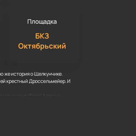
Площадка
БКЗ
Октябрьский
но же история о Щелкунчике.
 ей крестный Дроссельмейер. И
 и полная победа! А потом
Гофмана Екатериной Меньшиковой
ия Горячева. Специально для этого