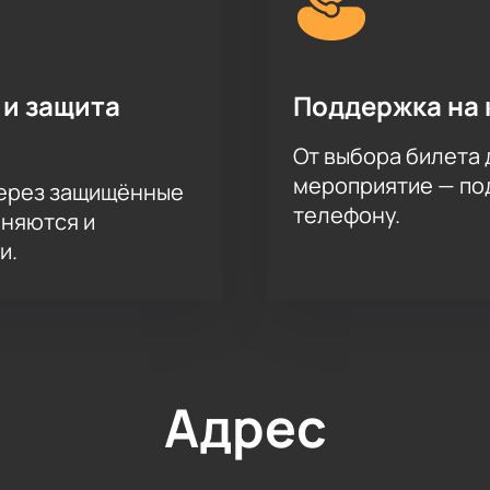
 и защита
Поддержка на 
От выбора билета 
мероприятие — под
через защищённые
телефону.
аняются и
и.
Адрес