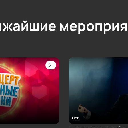
ижайшие мероприя
6+
Поп