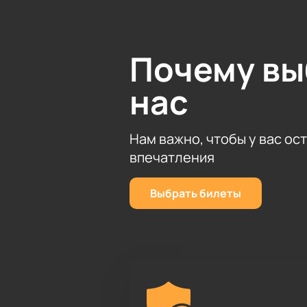
Перед началом спектакля, а также
волшебников: Деда Мороза и Снег
Приобрести билеты на балет «Щелк
Почему в
нужен только мобильный телефон и
необходимое количество пригласи
нас
электронной почте.
Нам важно, чтобы у вас ос
впечатления
Выбрать билеты