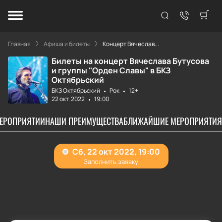
Главная
Афиша и билеты
Концерт Вячеслав...
Билеты на концерт Вячеслава Бутусова
и группы "Орден Славы" в БКЗ
Октябрьский
БКЗ Октябрьский
Рок
12+
22 окт. 2022
19:00
МЕРОПРИЯТИИ
НАШИ ПРЕИМУЩЕСТВА
БЛИЖАЙШИЕ МЕРОПРИЯТИЯ